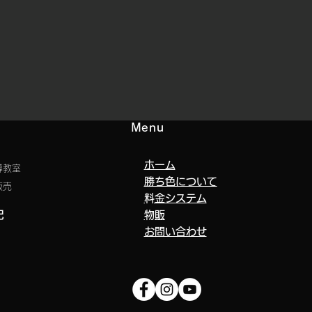
Menu
ホーム
導教室
勝ち色について
販売
​料金システム
記
​物販
​お問い合わせ