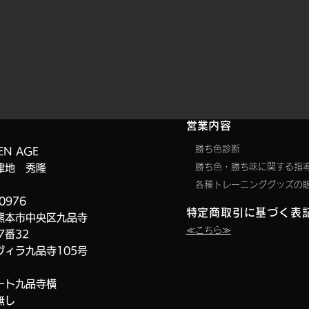
​営業内容
要
勝ち色診断
EN AGE
​勝ち色・勝ち味に関する指
津地 秀隆
​各種トレーニンググッズの
0976
特定商取引に基づく表
熊本市中央区九品寺
​≪こちら≫
7番32
ヴィラ九品寺
105号
ート九品寺横
無し