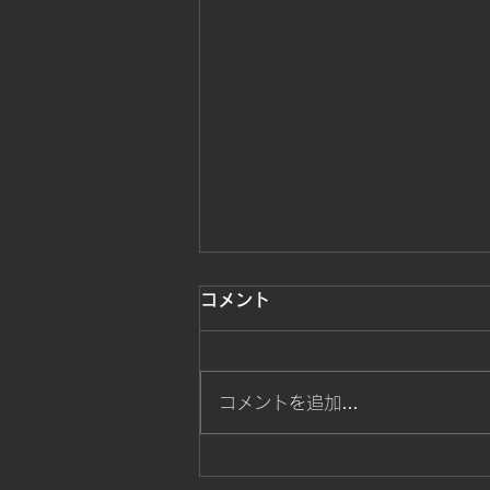
勝ち戦士達が躍動
コメント
勝ち色戦士達の熱い戦いスタート
コメントを追加…