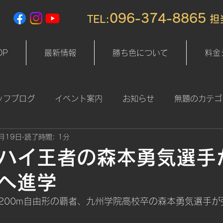
096-374-8865
TEL:
​ 
OP
最新情報
勝ち色について
料金
ッフブログ
イベント案内
お知らせ
無題のカテゴ
月19日
読了時間: 1分
ハイ王者の森本勇気選手
へ進学
200m自由形の覇者、九州学院高校卒の森本勇気選手が