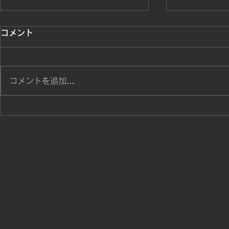
勝ち戦士達が躍動
桜島カップ
コメント
ました。招
勝ち色戦士達の熱い戦いスタート
頂きありが
鹿児島県水泳
コメントを追加…
ざいました。
た。鹿児島
せて頂きまし
居ます。