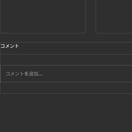
勝ち戦士達が躍動
桜島カップ
コメント
ました。招
勝ち色戦士達の熱い戦いスタート
頂きありが
鹿児島県水泳
コメントを追加…
ざいました。
た。鹿児島
せて頂きまし
居ます。