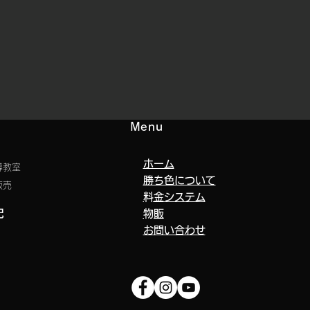
Menu
ホーム
導教室
勝ち色について
販売
​料金システム
記
​物販
​お問い合わせ