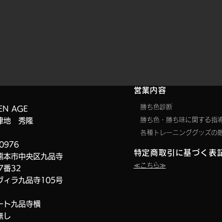
​営業内容
要
勝ち色診断
EN AGE
​勝ち色・勝ち味に関する指
津地 秀隆
​各種トレーニンググッズの
0976
特定商取引に基づく表
熊本市中央区九品寺
​≪こちら≫
7番32
ヴィラ九品寺
105号
ート九品寺横
無し