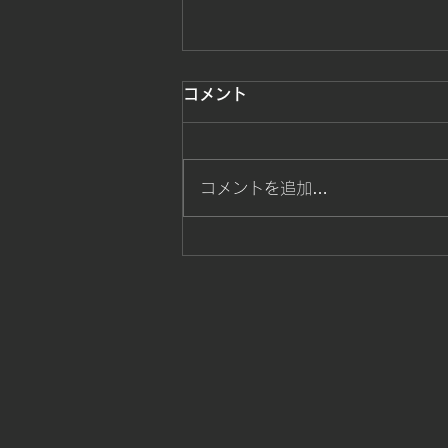
勝ち戦士達が躍動
コメント
勝ち色戦士達の熱い戦いスタート
コメントを追加…