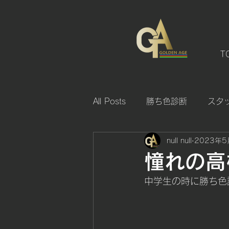
T
All Posts
勝ち色診断
スタ
null null
2023年5
憧れの高
中学生の時に勝ち色