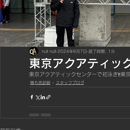
null null
2024年6月7日
読了時間: 1分
東京アクアティック
東京アクアティックセンターで初泳ぎ‼️東
勝ち色診断
スタッフブログ