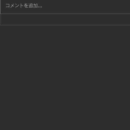
鹿児島県水泳
コメントを追加…
ざいました。
た。鹿児島
せて頂きまし
居ます。