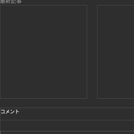
最新記事
勝ち戦士達が躍動
桜島カップ
コメント
ました。招
勝ち色戦士達の熱い戦いスタート
頂きありが