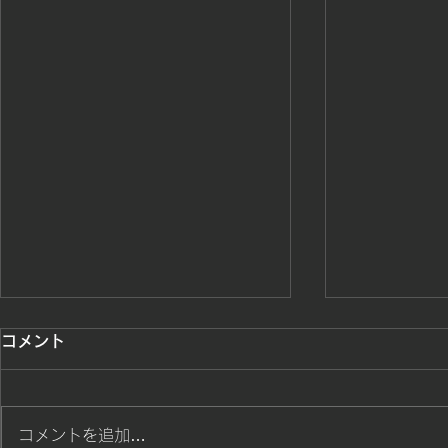
勝ち戦士達が躍動
桜島カップ
コメント
ました。招
勝ち色戦士達の熱い戦いスタート
頂きありが
鹿児島県水泳
コメントを追加…
ざいました。
た。鹿児島