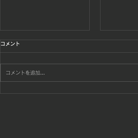
勝ち戦士達が躍動
桜島カップ
コメント
ました。招
勝ち色戦士達の熱い戦いスタート
頂きありが
鹿児島県水泳
コメントを追加…
ざいました。
た。鹿児島
せて頂きまし
居ます。