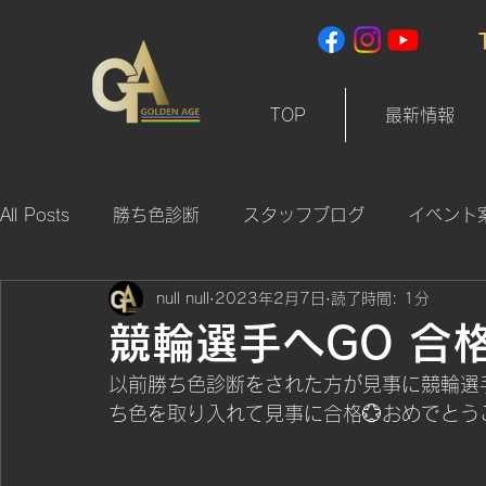
TOP
最新情報
All Posts
勝ち色診断
スタッフブログ
イベント
null null
2023年2月7日
読了時間: 1分
競輪選手へGO 合
以前勝ち色診断をされた方が見事に競輪選
ち色を取り入れて見事に合格💮おめでとう