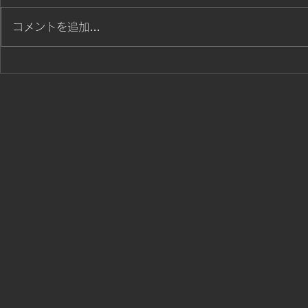
福岡大三年 松本大和君 九州学
多くの勝ち色
コメントを追加…
院高校卒 野球だけでなく勉強で
た。
も勝ち色効果 成績で表彰されま
した。 福岡大学