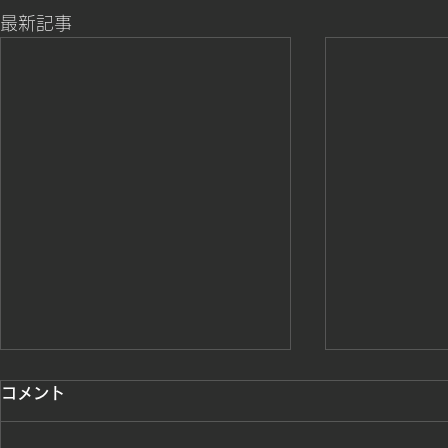
最新記事
勝ち色はスポーツだけで無く
勝ち色戦士
コメント
勉学でも効果あり
タート